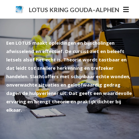
Ga
LOTUS KRING GOUDA–ALPHEN
direct
naar
de
hoofdinhoud
Een LOTUS maakt opleidingen en bijscholingen
afwisselend en effectief. De cursist ziet en beleeft
letsels alsof het echt is. Theorie wordt tastbaar en
dat leidt tot snellere herkenning en trefzeker
handelen. Slachtoffers met schijnbaar echte wonden,
onverwachte situaties en geloofwaardig gedrag
dagen de hulpverlener uit. Dat geeft een waardevolle
ervaring en brengt theorie en praktijk dichter bij
elkaar.